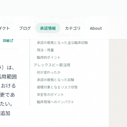
目次
PMDA
ファセンラ皮下注30 mgシリンジ・
同30 mgペン（ベンラリズマブ）―
詳細
好酸球増多症候群への適応追加
今回の承認で何が変わったか
詳細
承認の根拠となった主な臨床試験
用法・用量
臨床的ポイント
アレックスビー筋注用
ラ）は、
何が変わったか
活用範囲
承認の根拠となった試験
における
接種対象となるリスク状態
更であ
安全性のポイント
臨床現場へのインパクト
たい。
応追加