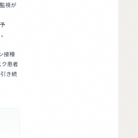
続監視が
予
る。
ン接種
スク患者
、引き続