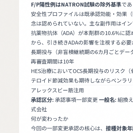
F/P陽性例はNATRON試験の除外基準
であ
安全性プロファイルは既承認効能・効果（
念は認められていない。主な副作用はイン
抗薬物抗体（ADA）が本剤群の10.6%
から、引き続きADAの影響を注視する必要
長期投与（非盲検継続期の6カ月ごとデー
再審査期間は10年
HES治療においてOCS長期投与のリスク
テロイド節減効果も期待しながらベンラリ
アレックスビー筋注用
承認区分:
承認事項一部変更
一般名:
組換え
式会社
何が変わったか
今回の一部変更承認の核心は、
接種対象年