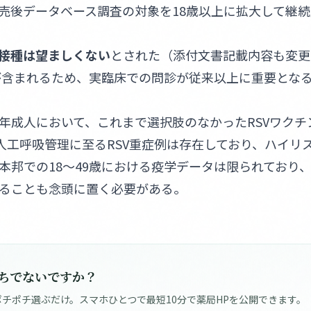
売後データベース調査の対象を18歳以上に拡大して継
接種は望ましくない
とされた（添付文書記載内容も変更
性が含まれるため、実臨床での問診が従来以上に重要とな
年成人において、これまで選択肢のなかったRSVワクチ
や人工呼吸管理に至るRSV重症例は存在しており、ハイリ
本邦での18〜49歳における疫学データは限られており
ることも念頭に置く必要がある。
ちでないですか？
チポチ選ぶだけ。スマホひとつで最短10分で薬局HPを公開できます。