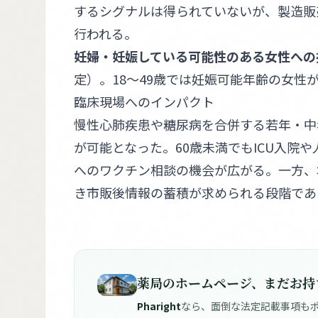
するシグナルは得られていないが、製造販
行われる。
妊婦・妊娠している可能性のある女性への
定）。18〜49歳では妊娠可能年齢の女
臨床現場へのインパクト
慢性心肺疾患や糖尿病を合併する若年・中
が可能となった。60歳未満でもICU入院
へのワクチン相談の機会が広がる。一方、
き市販後情報の蓄積が求められる段階であ
薬局のホームページ、まだお持
Pharight
なら、面倒な法定記載事項もポ