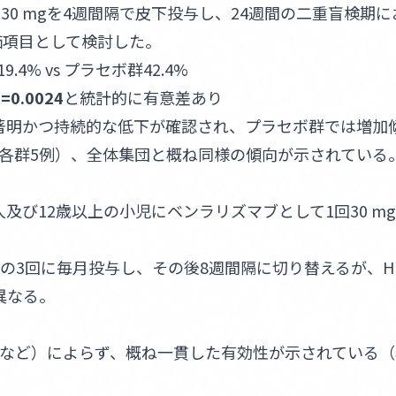
30 mgを4週間隔で皮下投与し、24週間の二重盲検期
価項目として検討した。
9.4% vs プラセボ群42.4%
p=0.0024
と統計的に有意差あり
著明かつ持続的な低下が確認され、プラセボ群では増加
各群5例）、全体集団と概ね同様の傾向が示されている
及び12歳以上の小児にベンラリズマブとして1回30 m
の3回に毎月投与し、その後8週間隔に切り替えるが、H
異なる。
-HESなど）によらず、概ね一貫した有効性が示されている（