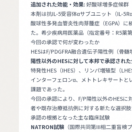
追加された効能・効果:
好酸球増多症候群（
本剤は抗IL-5受容体αサブユニット（IL-
酸球性多発血管炎性肉芽腫症（EGPA）に
た。希少疾病用医薬品（指定番号：R5薬第
今回の承認で何が変わったか
HESはF/PDGFRA融合遺伝子陽性例（骨
陽性以外のHESに対して本邦で承認され
特発性HES（IHES）、リンパ増殖型（L
インターフェロンα、メトトレキサートと
課題であった。
今回の承認により、F/P陽性以外のHESに
者や既存治療抵抗例に対する新たな選択肢
承認の根拠となった主な臨床試験
NATRON試験
（国際共同第III相二重盲検