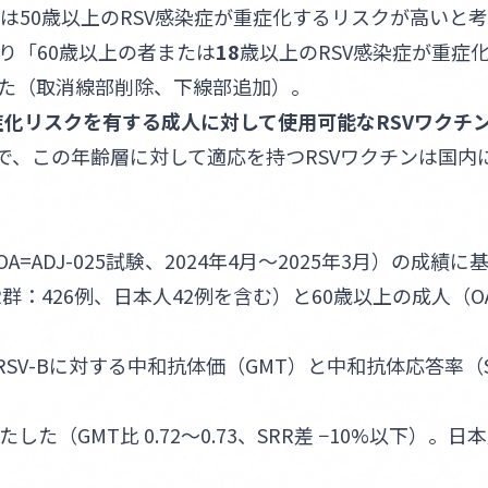
は50歳以上のRSV感染症が重症化するリスクが高いと
り「60歳以上の者または
18
歳以上のRSV感染症が重症
た（取消線部削除、下線部追加）。
重症化リスクを有する成人に対して使用可能なRSVワクチ
点で、この年齢層に対して適応を持つRSVワクチンは国内
A=ADJ-025試験、2024年4月〜2025年3月）の成績に
R群：426例、日本人42例を含む）と60歳以上の成人（O
びRSV-Bに対する中和抗体価（GMT）と中和抗体応答率（
たした（GMT比 0.72〜0.73、SRR差 −10%以下）。日