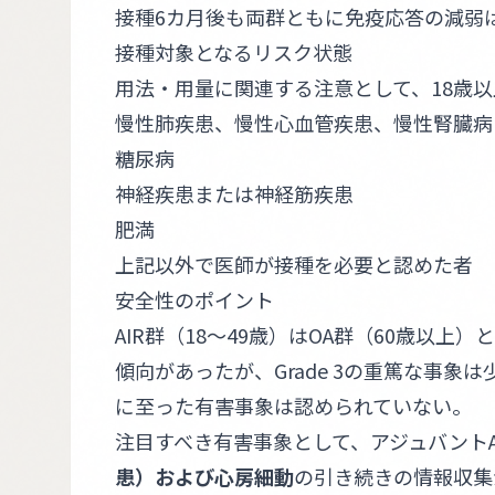
接種6カ月後も両群ともに免疫応答の減弱
接種対象となるリスク状態
用法・用量に関連する注意として、18歳
慢性肺疾患、慢性心血管疾患、慢性腎臓病
糖尿病
神経疾患または神経筋疾患
肥満
上記以外で医師が接種を必要と認めた者
安全性のポイント
AIR群（18〜49歳）はOA群（60歳以
傾向があったが、Grade 3の重篤な事
に至った有害事象は認められていない。
注目すべき有害事象として、アジュバントA
患）
および
心房細動
の引き続きの情報収集