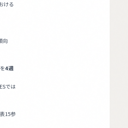
における
傾向
。
gを
4週
ESでは
表15参