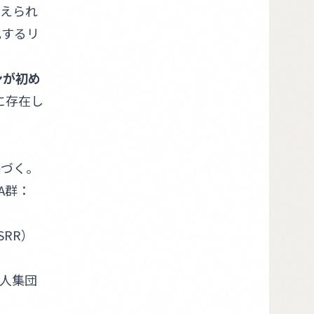
考えられ
化するリ
ンが初め
に存在し
基づく。
A群：
SRR）
本人集団