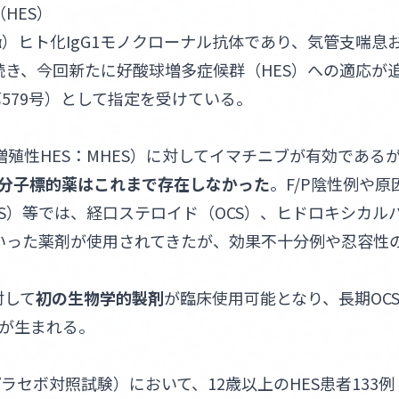
HES）
5Rα）ヒト化IgG1モノクローナル抗体であり、気管支喘息
続き、今回新たに好酸球増多症候群（HES）への適応が
579号）として指定を受けている。
髄増殖性HES：MHES）に対してイマチニブが有効である
た分子標的薬はこれまで存在しなかった
。F/P陰性例や原
HES）等では、経口ステロイド（OCS）、ヒドロキシカル
いった薬剤が使用されてきたが、効果不十分例や忍容性
対して
初の生物学的製剤
が臨床使用可能となり、長期OC
が生まれる。
プラセボ対照試験）において、12歳以上のHES患者133