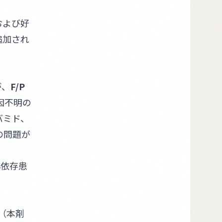
および好
追加され
が、
F/P
因不明の
バミド、
の問題が
S依存患
例（本剤