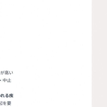
合が高い
・中止
われる疾
起を要