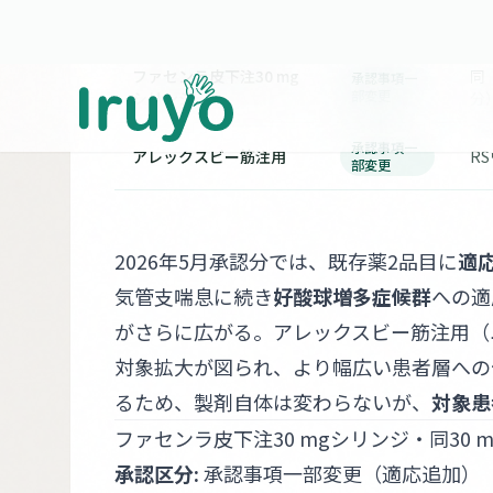
製品名
承認区分
効
ファセンラ皮下注30 mg
同
承認事項一
部変更
シリンジ
分
承認事項一
アレックスビー筋注用
R
部変更
2026年5月承認分では、既存薬2品目に
適
気管支喘息に続き
好酸球増多症候群
への適
がさらに広がる。アレックスビー筋注用（
対象拡大が図られ、より幅広い患者層への
るため、製剤自体は変わらないが、
対象患
ファセンラ皮下注30 mgシリンジ・同30
承認区分:
承認事項一部変更（適応追加）