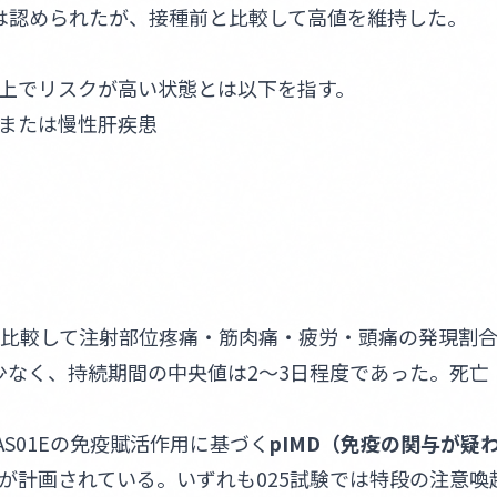
は認められたが、接種前と比較して高値を維持した。
以上でリスクが高い状態とは以下を指す。
または慢性肝疾患
上）と比較して注射部位疼痛・筋肉痛・疲労・頭痛の発現割
象は少なく、持続期間の中央値は2〜3日程度であった。死亡
S01Eの免疫賦活作用に基づく
pIMD（免疫の関与が疑
が計画されている。いずれも025試験では特段の注意喚