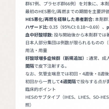
群67例、プラセボ群66例）を対象に、本剤
最初のHES悪化/再燃までの期間を主要評
HES悪化/再燃を経験した患者割合:
本剤群1
ハザード比:
0.35（95%CI: 0.18〜0.69）、
血中好酸球数:
投与開始後から本剤群では
日本人部分集団は例数が限られるものの（
用法・用量
好酸球増多症候群（新規追加）:
通常、成人
間隔
で皮下注射する。
なお、気管支喘息では初回・4週後・8週後
初回から一貫して
4週間隔
で投与する点が
臨床的ポイント
HESのサブタイプ（IHES、LHES、SO
照）