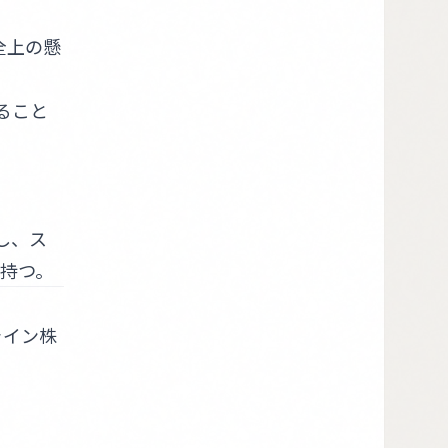
全上の懸
ること
し、ス
持つ。
ライン株