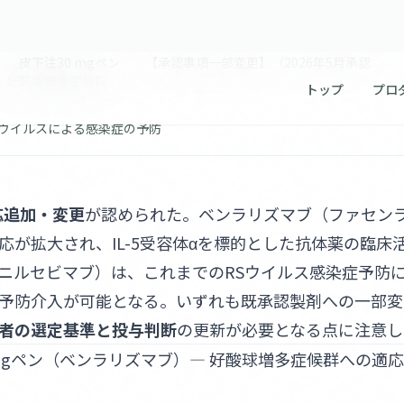
能効果
 皮下注30 mgペン 【承認事項一部変更】（2026年5月承認
）好酸球増多症候群
Sウイルスによる感染症の予防
応追加・変更
が認められた。ベンラリズマブ（ファセン
応が拡大され、IL-5受容体αを標的とした抗体薬の臨床
ニルセビマブ）は、これまでのRSウイルス感染症予防
予防介入が可能となる。いずれも既承認製剤への一部変
者の選定基準と投与判断
の更新が必要となる点に注意し
 mgペン（ベンラリズマブ）― 好酸球増多症候群への適