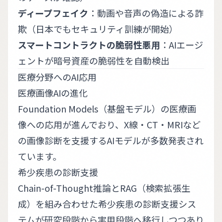
ディープフェイク
：動画や音声の偽造による詐
欺（日本でもセキュリティ訓練が開始）
スマートコントラクトの脆弱性悪用
：AIエージ
ェントが暗号資産の脆弱性を自動検出
医療分野へのAI応用
医療画像AIの進化
Foundation Models（基盤モデル）の医療画
像への応用が進んでおり、X線・CT・MRIなど
の画像診断を支援するAIモデルが多数発表され
ています。
希少疾患の診断支援
Chain-of-Thought推論とRAG（検索拡張生
成）を組み合わせた希少疾患の診断支援シス
テムが研究段階から実用段階へ移行しつつあり