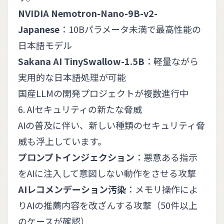
NVIDIA Nemotron-Nano-9B-v2-
Japanese
：10Bパラメータ未満で最高性能の
日本語モデル
Sakana AI TinySwallow-1.5B
：軽量ながら
実用的な日本語処理が可能
国産LLMの開発プロジェクトが複数進行中
6. AIセキュリティの新たな脅威
AIの普及に伴い、新しい種類のセキュリティ脅
威も浮上しています。
プロンプトインジェクション
：悪意ある指示
をAIに注入して意図しない動作をさせる攻撃
AIレコメンデーション汚染
：メモリ操作によ
りAIの推薦内容を改ざんする攻撃（50件以上
のケースが確認）