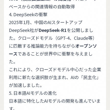
ベースからの関連情報の自動取得
4. DeepSeekの衝撃
2025年1月、中国のAIスタートアップ
DeepSeek社が
DeepSeek-R1
を公開しまし
た。クローズドモデル（GPT-4、Claude等）
に匹敵する推論能力を持ちながら
オープンソ
ース
であることが世界中に衝撃を与えまし
た。
これにより、クローズドモデル中心だった企業
利用に新たな選択肢が生まれ、AIの「民主化」
が加速しました。
5. 日本語AIモデルの進化
日本語に特化したAIモデルの開発も進んでいま
す。