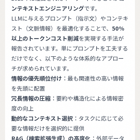
ンテキストエンジニアリング
です。
LLMに与えるプロンプト（指示文）やコンテキ
スト（文脈情報）を最適化することで、
50%
以上のトークンコスト削減
を実現する手法が
報告されています。単にプロンプトを工夫する
だけでなく、以下のような体系的なアプロー
チが求められています。
情報の優先順位付け
：最も関連性の高い情報
を先頭に配置
冗長情報の圧縮
：要約や構造化による情報密
度の向上
動的なコンテキスト選択
：タスクに応じて必
要な情報だけを選択的に提供
RAG（検索拡張生成）の高度化
：外部データ