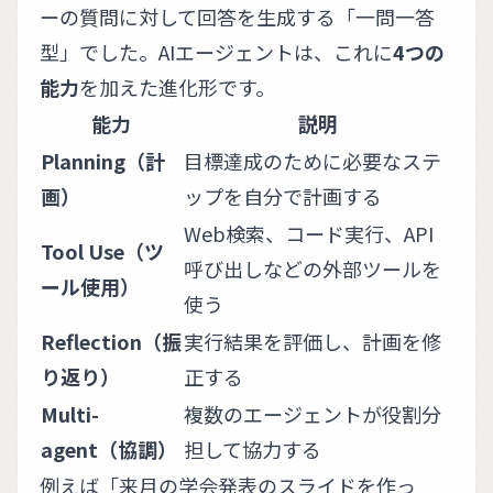
ーの質問に対して回答を生成する「一問一答
型」でした。AIエージェントは、これに
4つの
能力
を加えた進化形です。
能力
説明
Planning（計
目標達成のために必要なステ
画）
ップを自分で計画する
Web検索、コード実行、API
Tool Use（ツ
呼び出しなどの外部ツールを
ール使用）
使う
Reflection（振
実行結果を評価し、計画を修
り返り）
正する
Multi-
複数のエージェントが役割分
agent（協調）
担して協力する
例えば「来月の学会発表のスライドを作っ