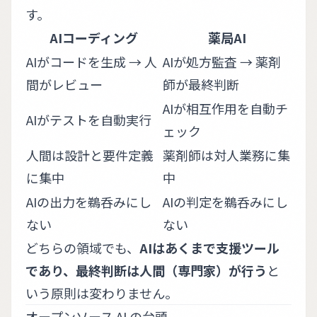
す。
AIコーディング
薬局AI
AIがコードを生成 → 人
AIが処方監査 → 薬剤
間がレビュー
師が最終判断
AIが相互作用を自動チ
AIがテストを自動実行
ェック
人間は設計と要件定義
薬剤師は対人業務に集
に集中
中
AIの出力を鵜呑みにし
AIの判定を鵜呑みにし
ない
ない
どちらの領域でも、
AIはあくまで支援ツール
であり、最終判断は人間（専門家）が行う
と
いう原則は変わりません。
オープンソース AI の台頭