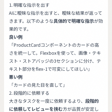
1. 明確な指示を出す
AIに曖昧な指示を出すと、曖昧な結果が返って
きます。以下のような
具体的で明確な指示
が効
果的です。
良い例
「ProductCardコンポーネントのカードの高
さを統一して。Flexboxを使って、画像・テキ
スト・ストアバッジの3セクションに分け、テ
キスト部分をflex-1で可変にしてほしい」
悪い例
「カードの見た目を直して」
2. 段階的に依頼する
大きなタスクを一度に依頼するより、
段階的
に依頼してレビューを挟む
方が品質が安定し