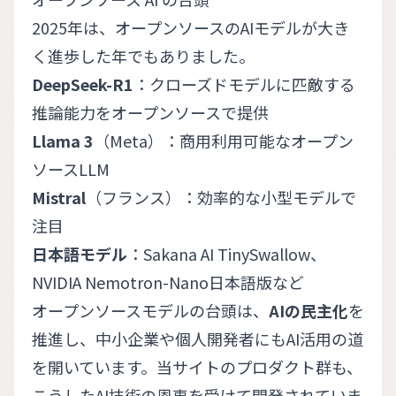
2025年は、オープンソースのAIモデルが大き
く進歩した年でもありました。
DeepSeek-R1
：クローズドモデルに匹敵する
推論能力をオープンソースで提供
Llama 3
（Meta）：商用利用可能なオープン
ソースLLM
Mistral
（フランス）：効率的な小型モデルで
注目
日本語モデル
：Sakana AI TinySwallow、
NVIDIA Nemotron-Nano日本語版など
オープンソースモデルの台頭は、
AIの民主化
を
推進し、中小企業や個人開発者にもAI活用の道
を開いています。当サイトのプロダクト群も、
こうしたAI技術の恩恵を受けて開発されていま