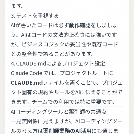
ます。
3. テストを重視する
AIが書いたコードは必ず
動作確認
をしましょ
う。AIはコードの文法的正確さには強いです
が、ビジネスロジックの妥当性や既存コード
との整合性で誤ることがあります。
4. CLAUDE.mdによるプロジェクト設定
Claude Code では、プロジェクトルートに
CLAUDE.md
ファイルを置くことで、プロジェ
クト固有の規約やルールをAIに伝えることがで
きます。チームでの利用では特に重要です。
AIコーディングツールと薬剤師の共通点
一見無関係に見えますが、AIコーディングツー
ルの考え方は
薬剤師業務のAI活用
にも通じま