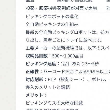
投薬・服薬指導
薬剤師が対面で実施
ピッキングロボットの進化
全自動ピッキングの仕組み
最新の全自動ピッキングロボットは、処方
り出し、患者ごとにトレイに並べます。
主要メーカーの最新機種では、以下のスペ
収納品目数
：500〜1,000品目
ピッキング速度
：1品目あたり3〜5秒
正確性
：バーコード照合による99.9%以上
対応剤形
：PTP（錠剤シート）、ボトル
導入のメリットと課題
メリット：
ピッキングミスの大幅な削減