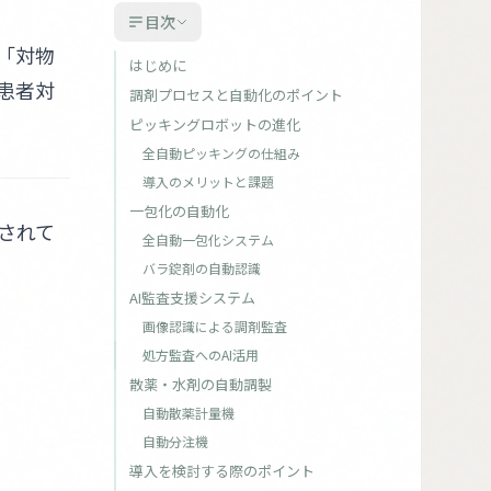
目次
「対物
はじめに
患者対
調剤プロセスと自動化のポイント
ピッキングロボットの進化
全自動ピッキングの仕組み
導入のメリットと課題
一包化の自動化
されて
全自動一包化システム
バラ錠剤の自動認識
AI監査支援システム
画像認識による調剤監査
処方監査へのAI活用
散薬・水剤の自動調製
自動散薬計量機
自動分注機
導入を検討する際のポイント