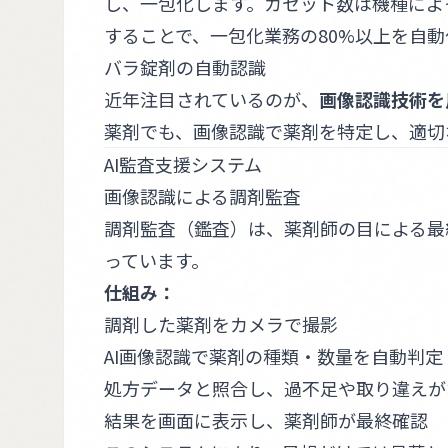
し、一包化します。カセット数は機種によっ
することで、一包化業務の80%以上を自
バラ錠剤の自動認識
近年注目されているのが、
画像認識技術を
薬剤でも、画像認識で薬剤を特定し、適切
AI監査支援システム
画像認識による調剤監査
調剤監査（鑑査）は、薬剤師の目による最
っています。
仕組み：
調剤した薬剤をカメラで撮影
AI画像認識で薬剤の種類・数量を自動判定
処方データと照合し、過不足や取り違えが
結果を画面に表示し、薬剤師が最終確認