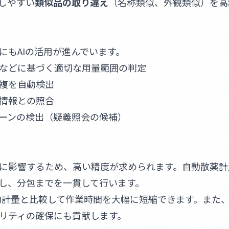
しやすい
類似品の取り違え
（名称類似、外観類似）を高
にもAIの活用が進んでいます。
などに基づく適切な用量範囲の判定
複を自動検出
情報との照合
ーンの検出（疑義照会の候補）
に影響するため、高い精度が求められます。自動散薬計
し、分包までを一貫して行います。
動計量と比較して作業時間を大幅に短縮できます。また
リティの確保にも貢献します。