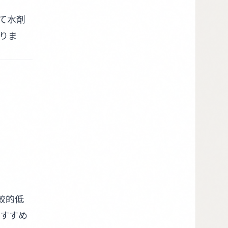
て水剤
りま
較的低
すすめ