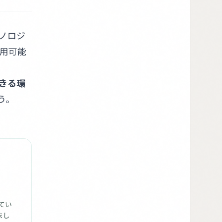
ノロジ
用可能
きる環
う。
てい
まし