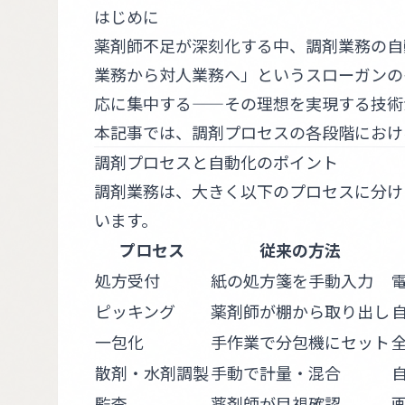
はじめに
薬剤師不足が深刻化する中、調剤業務の自
業務から対人業務へ」というスローガンの
応に集中する——その理想を実現する技術
本記事では、調剤プロセスの各段階におけ
調剤プロセスと自動化のポイント
調剤業務は、大きく以下のプロセスに分け
います。
プロセス
従来の方法
処方受付
紙の処方箋を手動入力
ピッキング
薬剤師が棚から取り出し
一包化
手作業で分包機にセット
散剤・水剤調製
手動で計量・混合
監査
薬剤師が目視確認