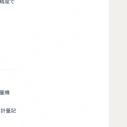
精度で
量機
、計量記