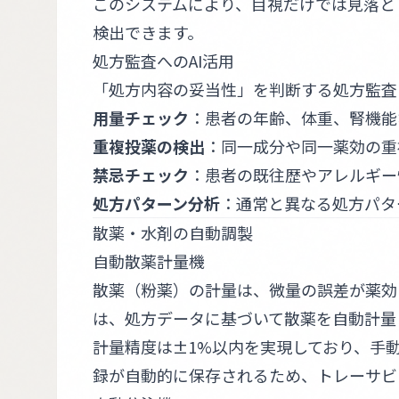
このシステムにより、目視だけでは見落と
検出できます。
処方監査へのAI活用
「処方内容の妥当性」を判断する処方監査
用量チェック
：患者の年齢、体重、腎機能
重複投薬の検出
：同一成分や同一薬効の重
禁忌チェック
：患者の既往歴やアレルギー
処方パターン分析
：通常と異なる処方パタ
散薬・水剤の自動調製
自動散薬計量機
散薬（粉薬）の計量は、微量の誤差が薬効
は、処方データに基づいて散薬を自動計量
計量精度は±1%以内を実現しており、手
録が自動的に保存されるため、トレーサビ