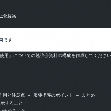
正化提案
用です。
適正使用」についての勉強会資料の構成を作成してくださ
副作用と注意点 → 服薬指導のポイント → まとめ
提示すること
つ含めること