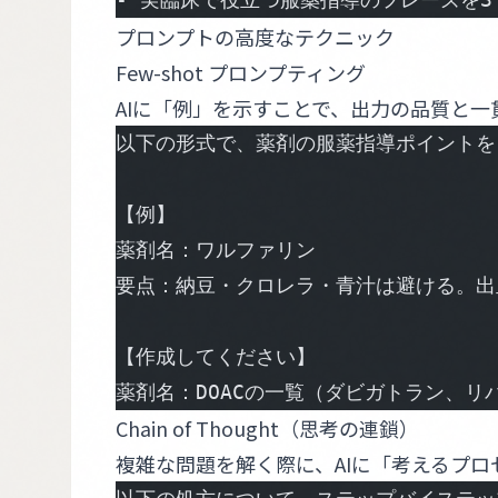
プロンプトの高度なテクニック
Few-shot プロンプティング
AIに「例」を示すことで、出力の品質と
以下の形式で、薬剤の服薬指導ポイントを
【例】
薬剤名：ワルファリン
要点：納豆・クロレラ・青汁は避ける。出血
【作成してください】
薬剤名：DOACの一覧（ダビガトラン、
Chain of Thought（思考の連鎖）
複雑な問題を解く際に、AIに「考えるプ