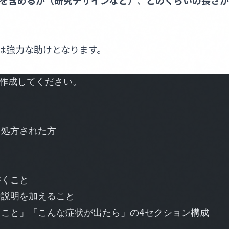
を含めるか（研究デザインなど）
、
どのくらいの長さか
Iは強力な助けとなります。
作成してください。
を処方された方
書くこと
で説明を加えること
ること」「こんな症状が出たら」の4セクション構成