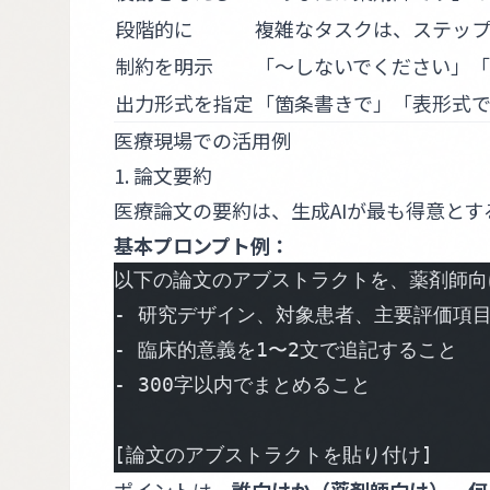
段階的に
複雑なタスクは、ステッ
制約を明示
「〜しないでください」
出力形式を指定
「箇条書きで」「表形式で
医療現場での活用例
1. 論文要約
医療論文の要約は、生成AIが最も得意とす
基本プロンプト例：
以下の論文のアブストラクトを、薬剤師向
- 研究デザイン、対象患者、主要評価項
- 臨床的意義を1〜2文で追記すること
- 300字以内でまとめること
[論文のアブストラクトを貼り付け]