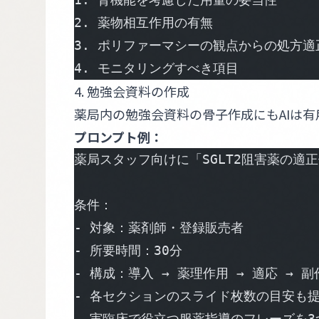
2. 薬物相互作用の有無
3. ポリファーマシーの観点からの処方適
4. モニタリングすべき項目
4. 勉強会資料の作成
薬局内の勉強会資料の骨子作成にもAIは有
プロンプト例：
薬局スタッフ向けに「SGLT2阻害薬の
条件：
- 対象：薬剤師・登録販売者
- 所要時間：30分
- 構成：導入 → 薬理作用 → 適応 → 
- 各セクションのスライド枚数の目安も
- 実臨床で役立つ服薬指導のフレーズを3