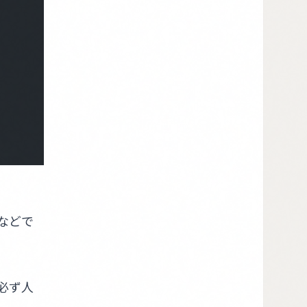
などで
必ず人