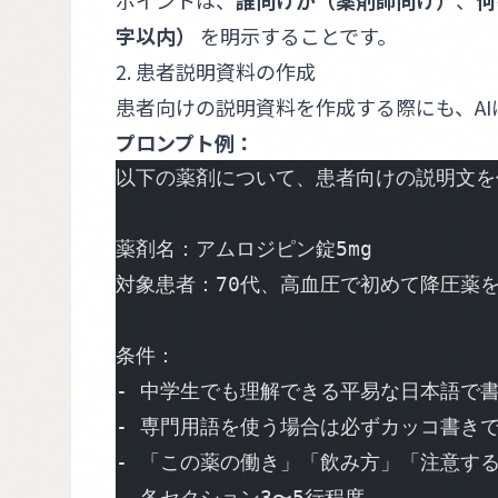
ポイントは、
誰向けか（薬剤師向け）
、
何
字以内）
を明示することです。
2. 患者説明資料の作成
患者向けの説明資料を作成する際にも、A
プロンプト例：
以下の薬剤について、患者向けの説明文を
薬剤名：アムロジピン錠5mg
対象患者：70代、高血圧で初めて降圧薬
条件：
- 中学生でも理解できる平易な日本語で
- 専門用語を使う場合は必ずカッコ書き
- 「この薬の働き」「飲み方」「注意す
- 各セクション3〜5行程度