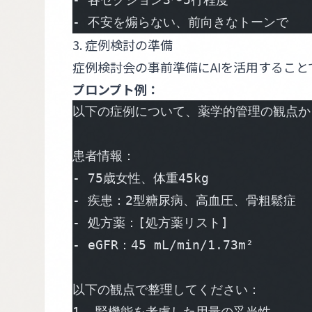
- 不安を煽らない、前向きなトーンで
3. 症例検討の準備
症例検討会の事前準備にAIを活用するこ
プロンプト例：
以下の症例について、薬学的管理の観点か
患者情報：
- 75歳女性、体重45kg
- 疾患：2型糖尿病、高血圧、骨粗鬆症
- 処方薬：[処方薬リスト]
- eGFR：45 mL/min/1.73m²
以下の観点で整理してください：
1. 腎機能を考慮した用量の妥当性