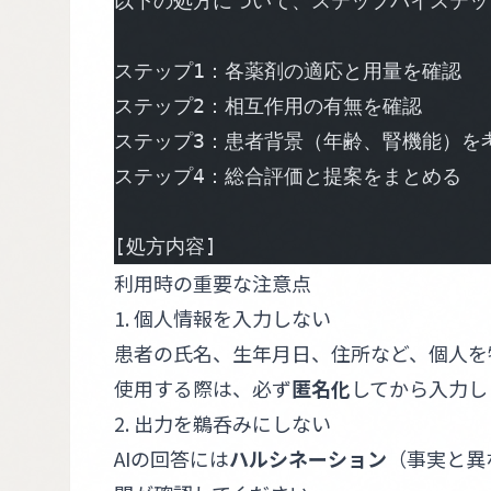
以下の処方について、ステップバイステッ
ステップ1：各薬剤の適応と用量を確認
ステップ2：相互作用の有無を確認
ステップ3：患者背景（年齢、腎機能）を
ステップ4：総合評価と提案をまとめる
[処方内容]
利用時の重要な注意点
1. 個人情報を入力しない
患者の氏名、生年月日、住所など、個人を
使用する際は、必ず
匿名化
してから入力し
2. 出力を鵜呑みにしない
AIの回答には
ハルシネーション
（事実と異