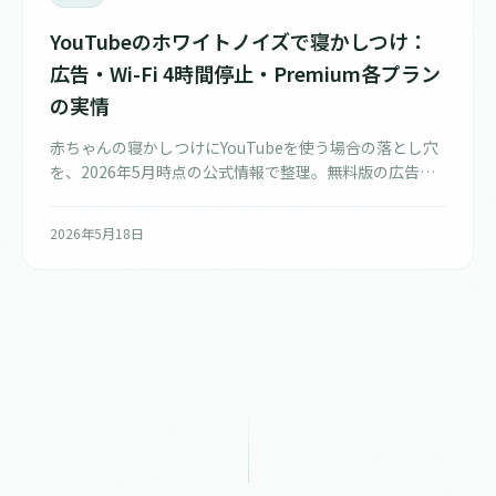
YouTubeのホワイトノイズで寝かしつけ：
広告・Wi-Fi 4時間停止・Premium各プラン
の実情
赤ちゃんの寝かしつけにYouTubeを使う場合の落とし穴
を、2026年5月時点の公式情報で整理。無料版の広告挿
入・自動再生・Wi-Fi 4時間自動停止の仕様、Premium /
Premium Lite / 学割の機能差（2026年2月のLiteアップ
2026年5月18日
デート反映）、iOS App Store経由の価格差（年間4,440
円差）、ホワイトノイズ動画の著作権トラブル事例、
Chromecastタイマー運用、PiPの無料開放まで、寝かし
つけ用途に絞った実用ガイド。