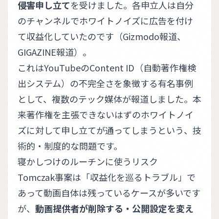
侵害申し立て
を受けました。各申立人は自分
のチャンネルでホワイトノイズに広告を付け
て収益化していたのです（
Gizmodo報道
、
GIGAZINE報道
）。
これはYouTubeのContent ID（自動著作権検
出システム）の不完全さを象徴する有名事例
として、複数のテック媒体が報道しました。本
来著作権を主張できないはずのホワイトノイ
ズに対して申し立てが通ってしまうという、技
術的・制度的な問題です。
寝かしつけのルーチンに使うリスク
Tomczak事案は「収益化を巡るトラブル」で
あって動画自体は残っているケースが多いです
が、
動画提供者が削除する・公開設定を変え