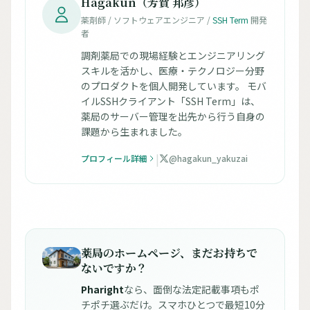
Hagakun（芳賀 邦彦）
薬剤師 / ソフトウェアエンジニア /
SSH Term
開発
者
調剤薬局での現場経験とエンジニアリング
スキルを活かし、医療・テクノロジー分野
のプロダクトを個人開発しています。 モバ
イルSSHクライアント「SSH Term」は、
薬局のサーバー管理を出先から行う自身の
課題から生まれました。
|
プロフィール詳細
@hagakun_yakuzai
薬局のホームページ、まだお持ちで
ないですか？
Pharight
なら、面倒な法定記載事項もポ
チポチ選ぶだけ。スマホひとつで最短10分