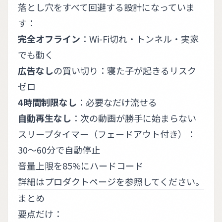
落とし穴をすべて回避する設計になっていま
す：
完全オフライン
：Wi-Fi切れ・トンネル・実家
でも動く
広告なし
の買い切り：寝た子が起きるリスク
ゼロ
4時間制限なし
：必要なだけ流せる
自動再生なし
：次の動画が勝手に始まらない
スリープタイマー（フェードアウト付き）：
30〜60分で自動停止
音量上限を85%にハードコード
詳細は
プロダクトページ
を参照してください。
まとめ
要点だけ：