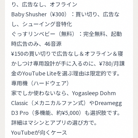
り、広告なし、オフライン
Baby Shusher（¥300）
：買い切り、広告な
し、シューイング音特化
ぐっすリンベビー（無料）
：完全無料、起動
時広告のみ、46音源
¥150の買い切りで広告なし＆オフライン＆寝
かしつけ専用設計が手に入るのに、¥780/月課
金のYouTube Liteを選ぶ理由は限定的です。
専用機（ハードウェア）
家でしか使わないなら、Yogasleep Dohm
Classic（メカニカルファン式）やDreamegg
D3 Pro（多機能、約¥5,000）も選択肢です。
詳細は
マシンとアプリの選び方
で。
YouTubeが向くケース