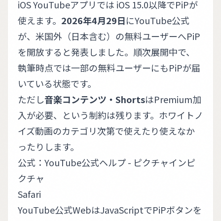
iOS YouTubeアプリでは iOS 15.0以降でPiPが
使えます。
2026年4月29日
にYouTube公式
が、米国外（日本含む）の無料ユーザーへPiP
を開放すると発表しました。順次展開中で、
執筆時点では一部の無料ユーザーにもPiPが届
いている状態です。
ただし
音楽コンテンツ・Shorts
はPremium加
入が必要、という制約は残ります。ホワイトノ
イズ動画のカテゴリ次第で使えたり使えなか
ったりします。
公式：
YouTube公式ヘルプ - ピクチャインピ
クチャ
Safari
YouTube公式WebはJavaScriptでPiPボタンを