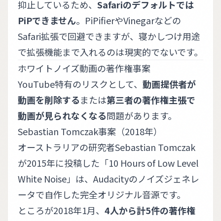
抑止しているため、
Safariのデフォルトでは
PiPできません
。PiPifierやVinegarなどの
Safari拡張で回避できますが、寝かしつけ用途
で拡張機能まで入れるのは現実的でないです。
ホワイトノイズ動画の著作権事案
YouTube特有のリスクとして、
動画提供者が
動画を削除する
または
第三者の著作権主張で
動画が見られなくなる
問題があります。
Sebastian Tomczak事案（2018年）
オーストラリアの研究者Sebastian Tomczak
が2015年に投稿した「10 Hours of Low Level
White Noise」は、Audacityのノイズジェネレ
ータで自作した完全オリジナル音源です。
ところが2018年1月、
4人から計5件の著作権