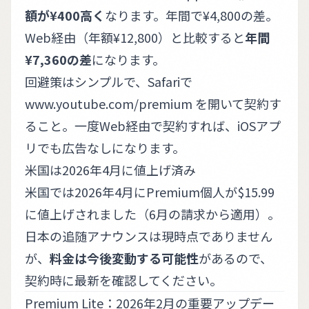
額が¥400高く
なります。年間で¥4,800の差。
Web経由（年額¥12,800）と比較すると
年間
¥7,360の差
になります。
回避策はシンプルで、Safariで
www.youtube.com/premium
を開いて契約す
ること。一度Web経由で契約すれば、iOSアプ
リでも広告なしになります。
米国は2026年4月に値上げ済み
米国では2026年4月にPremium個人が$15.99
に値上げされました（6月の請求から適用）。
日本の追随アナウンスは現時点でありません
が、
料金は今後変動する可能性
があるので、
契約時に最新を確認してください。
Premium Lite：2026年2月の重要アップデー