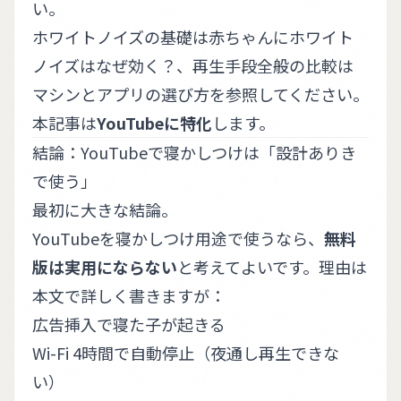
い。
ホワイトノイズの基礎は
赤ちゃんにホワイト
ノイズはなぜ効く？
、再生手段全般の比較は
マシンとアプリの選び方
を参照してください。
本記事は
YouTubeに特化
します。
結論：YouTubeで寝かしつけは「設計ありき
で使う」
最初に大きな結論。
YouTubeを寝かしつけ用途で使うなら、
無料
版は実用にならない
と考えてよいです。理由は
本文で詳しく書きますが：
広告挿入で寝た子が起きる
Wi-Fi 4時間で自動停止（夜通し再生できな
い）