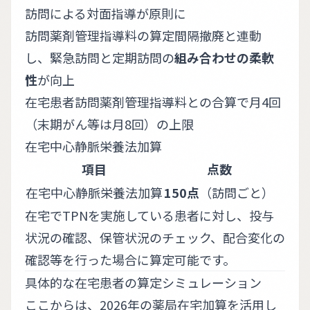
訪問による対面指導が原則に
訪問薬剤管理指導料の算定間隔撤廃と連動
し、緊急訪問と定期訪問の
組み合わせの柔軟
性
が向上
在宅患者訪問薬剤管理指導料との合算で月4回
（末期がん等は月8回）の上限
在宅中心静脈栄養法加算
項目
点数
在宅中心静脈栄養法加算
150点
（訪問ごと）
在宅でTPNを実施している患者に対し、投与
状況の確認、保管状況のチェック、配合変化の
確認等を行った場合に算定可能です。
具体的な在宅患者の算定シミュレーション
ここからは、2026年の薬局在宅加算を活用し