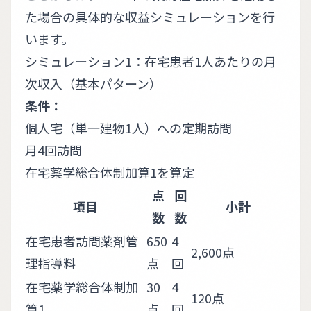
た場合の具体的な収益シミュレーションを行
います。
シミュレーション1：在宅患者1人あたりの月
次収入（基本パターン）
条件：
個人宅（単一建物1人）への定期訪問
月4回訪問
在宅薬学総合体制加算1を算定
点
回
項目
小計
数
数
在宅患者訪問薬剤管
650
4
2,600点
理指導料
点
回
在宅薬学総合体制加
30
4
120点
算1
点
回