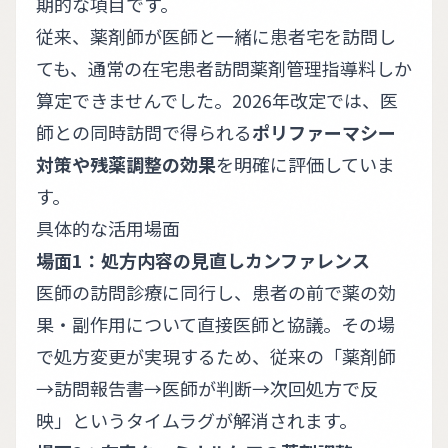
期的な項目です。
従来、薬剤師が医師と一緒に患者宅を訪問し
ても、通常の在宅患者訪問薬剤管理指導料しか
算定できませんでした。2026年改定では、医
師との同時訪問で得られる
ポリファーマシー
対策や残薬調整の効果
を明確に評価していま
す。
具体的な活用場面
場面1：処方内容の見直しカンファレンス
医師の訪問診療に同行し、患者の前で薬の効
果・副作用について直接医師と協議。その場
で処方変更が実現するため、従来の「薬剤師
→訪問報告書→医師が判断→次回処方で反
映」というタイムラグが解消されます。