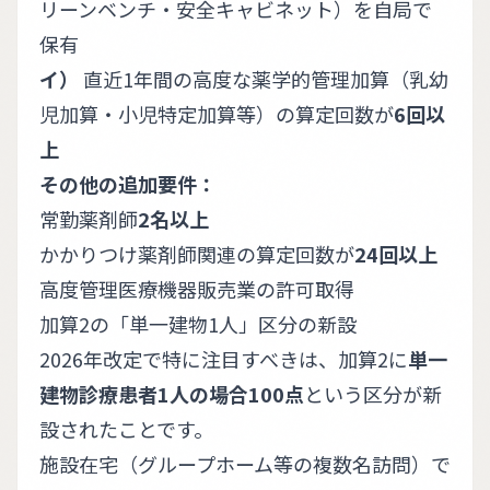
リーンベンチ・安全キャビネット）を自局で
保有
イ）
直近1年間の高度な薬学的管理加算（乳幼
児加算・小児特定加算等）の算定回数が
6回以
上
その他の追加要件：
常勤薬剤師
2名以上
かかりつけ薬剤師関連の算定回数が
24回以上
高度管理医療機器販売業の許可取得
加算2の「単一建物1人」区分の新設
2026年改定で特に注目すべきは、加算2に
単一
建物診療患者1人の場合100点
という区分が新
設されたことです。
施設在宅（グループホーム等の複数名訪問）で