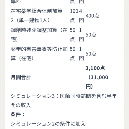
導料
点
回
在宅薬学総合体制加算
100
4
400点
2（単一建物1人）
点
回
調剤時残薬調整加算（在
50
1
50点
宅）
点
回
薬学的有害事象等防止加
50
1
50点
算（在宅）
点
回
3,100点
月間合計
（31,000
円）
シミュレーション3：医師同時訪問を含む半年
間の収入
条件：
シミュレーション2の条件に加え