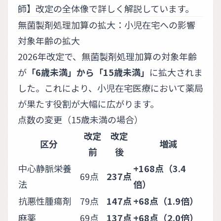
師】改定の全体像
で詳しく解説しています。
無菌製剤処理加算の拡大：小児在宅への影響
対象年齢の拡大
2026年改定で、無菌製剤処理加算の対象年齢
が
「6歳未満」から「15歳未満」
に拡大されま
した。これにより、小児在宅医療において薬局
が果たす役割が大幅に広がります。
点数の変更（15歳未満の場合）
改定
改定
区分
増減
前
後
中心静脈栄養
+168点（3.4
69点
237点
法
倍）
抗悪性腫瘍剤
79点
147点
+68点（1.9倍）
麻薬
69点
137点
+68点（2.0倍）