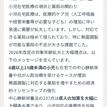
小児在宅医療の現状と薬局の関わり
小児在宅医療は、医療的ケア児（人工呼吸器
や経管栄養等が必要な子ども）の増加に伴い
急速に需要が拡大しています。しかし、対応で
きる薬局は極めて限られており、特に無菌調製
が可能な薬局の不足が大きな課題でした。
2026年改定の対象年齢拡大と大幅増点は、以
下のメッセージを含んでいます。
6歳以上15歳未満の小児
も在宅での中心静脈栄
養や抗がん剤治療を受けるケースが増加
無菌調製に対応する薬局を増やすための経済
的インセンティブの強化
中心静脈栄養法の237点は
成人の加算を大幅に
上回る
水準であり、小児対応の重要性を反映