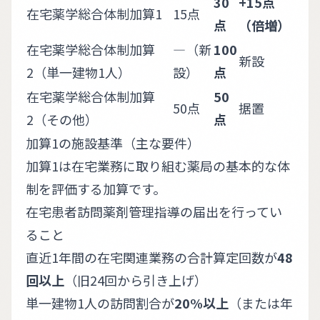
30
+15点
在宅薬学総合体制加算1
15点
点
（倍増）
在宅薬学総合体制加算
―（新
100
新設
2（単一建物1人）
設）
点
在宅薬学総合体制加算
50
50点
据置
2（その他）
点
加算1の施設基準（主な要件）
加算1は在宅業務に取り組む薬局の基本的な体
制を評価する加算です。
在宅患者訪問薬剤管理指導の届出を行ってい
ること
直近1年間の在宅関連業務の合計算定回数が
48
回以上
（旧24回から引き上げ）
単一建物1人の訪問割合が
20%以上
（または年