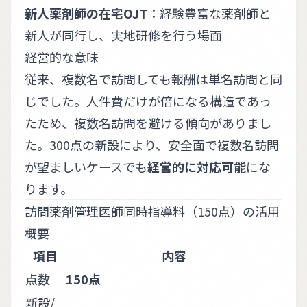
新人薬剤師の在宅OJT
：経験豊富な薬剤師と
新人が同行し、実地研修を行う場面
経営的な意味
従来、複数名で訪問しても報酬は単名訪問と同
じでした。人件費だけが倍になる構造であっ
たため、複数名訪問を避ける傾向がありまし
た。300点の新設により、安全面で複数名訪問
が望ましいケースでも
経営的に対応可能
にな
ります。
訪問薬剤管理医師同時指導料（150点）の活用
概要
項目
内容
点数
150点
新設/