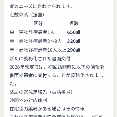
者のニーズに合わせられます。
点数体系（据置）
区分
点数
単一建物診療患者1人
650点
単一建物診療患者2〜9人
320点
単一建物診療患者10人以上
290点
新たに義務化された書面交付
2026年改定では、初回訪問時に以下の情報を
書面で患者に交付
することが義務化されまし
た。
薬局の緊急連絡先（電話番号）
時間外の対応体制
在宅協力薬局がある場合はその情報
これは在宅患者の安全確保を目的とした要件