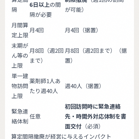
6日以上
の間
隔
が可能）
隔が必要
月間算
月4回
月4回（据置）
定上限
末期が
月8回（週2回
月8回（週2回まで）（据
ん等の
まで）
置）
上限
単一建
薬剤師1人あ
物訪問
週40人（据置）
たり週40人
上限
初回訪問時に緊急連絡
緊急連
任意
先・時間外対応体制を書
絡体制
面交付
（必須）
算定間隔撤廃が経営に与えるインパクト