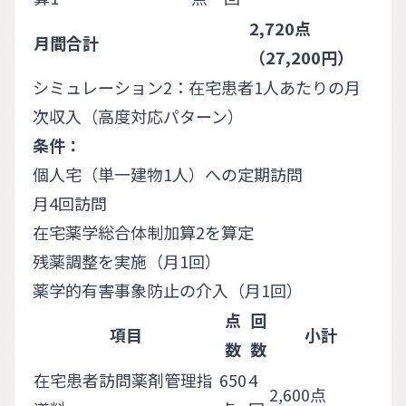
2,720点
月間合計
（27,200円）
シミュレーション2：在宅患者1人あたりの月
次収入（高度対応パターン）
条件：
個人宅（単一建物1人）への定期訪問
月4回訪問
在宅薬学総合体制加算2を算定
残薬調整を実施（月1回）
薬学的有害事象防止の介入（月1回）
点
回
項目
小計
数
数
在宅患者訪問薬剤管理指
650
4
2,600点