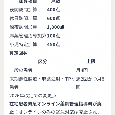
加算項目
点数
夜間訪問加算
400点
休日訪問加算
600点
深夜訪問加算
1,000点
麻薬管理指導加算
100点
小児特定加算
450点
算定回数
区分
上限
一般の患者
月4回
末期悪性腫瘍・麻薬注射・TPN
週2回かつ月8
患者
回
2026年改定での変更点
在宅患者緊急オンライン薬剤管理指導料が廃
止
：オンラインのみの緊急対応は廃止され、