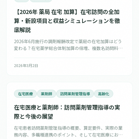
【2026年 薬局 在宅 加算】在宅訪問の全加
算・新設項目と収益シミュレーションを徹
底解説
2026年6月施行の調剤報酬改定で薬局の在宅加算はどう
変わる？在宅薬学総合体制加算の倍増、複数名訪問料
300点・医師同時指導料150点の新設、算定間隔の撤廃、
無菌製剤処理加算の拡大まで、具体的な収益シミュレー
2026年3月2日
ションと在宅参入ロードマップ付きで徹底解説します。
在宅医療
薬剤師
訪問薬剤管理指導
高齢化
在宅医療と薬剤師：訪問薬剤管理指導の実
際と今後の展望
在宅患者訪問薬剤管理指導の概要、算定要件、実際の業
務内容、多職種連携のポイント、そして在宅医療におけ