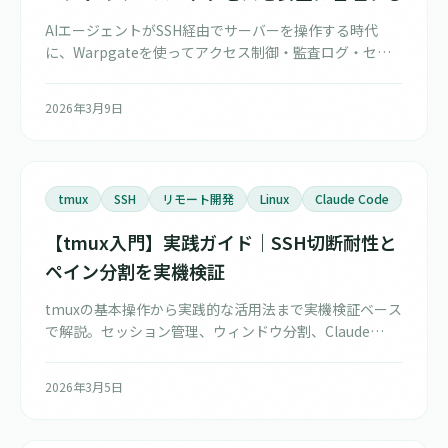
AIエージェントがSSH経由でサーバーを操作する時代
に、Warpgateを使ってアクセス制御・監査ログ・セッ
ション録画を実現する方法を解説します。Docker
Composeでの構築例やRBACの設定、ベストプラクティ
2026年3月9日
スを紹介。
tmux
SSH
リモート開発
Linux
Claude Code
【tmux入門】実践ガイド｜SSH切断耐性と
ペイン分割を実機検証
tmuxの基本操作から実践的な活用法まで実機検証ベース
で解説。セッション管理、ウィンドウ分割、Claude
Codeとの組み合わせなど、リモート開発に欠かせない
tmuxの使い方を初心者にもわかりやすく紹介します。
2026年3月5日