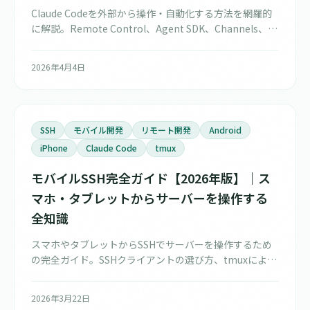
Claude Codeを外部から操作・自動化する方法を網羅的
に解説。Remote Control、Agent SDK、Channels、
GitHub Actions、Hooks、MCP、スケジュール実行な
ど、2026年時点で利用可能な全手段の特徴・使い分けを
2026年4月4日
紹介します。
SSH
モバイル開発
リモート開発
Android
iPhone
Claude Code
tmux
モバイルSSH完全ガイド【2026年版】｜ス
マホ・タブレットからサーバーを操作する
全知識
スマホやタブレットからSSHでサーバーを操作するため
の完全ガイド。SSHクライアントの選び方、tmuxによる
セッション管理、セキュリティ対策、Claude Codeなど
AIツールの活用まで、モバイルSSHに必要な知識を体系
2026年3月22日
的に解説します。