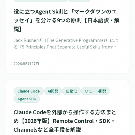
役に立つAgent Skillと「マークダウンのエ
ッセイ」を分ける9つの原則【日本語訳・解
説】
Jack Rusher氏（The Generative Programmer）によ
る『9 Principles That Separate Useful Skills from
Markdown Essays』を日本語訳。Claude CodeのAgent
Skillを設計するときに効く9つの原則を、選択・実行・継
2026年5月27日
続の3幕構成で整理しました。
Claude Code
AI開発
自動化
リモート開発
Agent SDK
Claude Codeを外部から操作する方法まと
め【2026年版】Remote Control・SDK・
Channelsなど全手段を解説