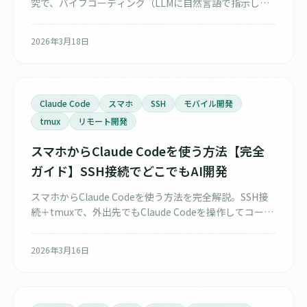
究で、バイブコーディング（LLMに自然言語で指示して
コードを書かせる手法）の成績を予測する因子はCS成績
と執筆スキルであることが実証されました。
2026年3月18日
Claude Code
スマホ
SSH
モバイル開発
tmux
リモート開発
スマホからClaude Codeを使う方法【完全
ガイド】SSH接続でどこでもAI開発
スマホからClaude Codeを使う方法を完全解説。SSH接
続＋tmuxで、外出先でもClaude Codeを操作してコーデ
ィングできます。必要なツール、セットアップ手順、お
すすめSSHクライアントアプリまで網羅。
2026年3月16日