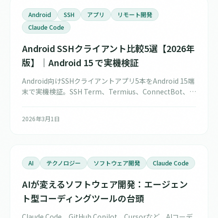
Android
SSH
アプリ
リモート開発
Claude Code
Android SSHクライアント比較5選【2026年
版】｜Android 15 で実機検証
Android向けSSHクライアントアプリ5本をAndroid 15端
末で実機検証。SSH Term、Termius、ConnectBot、
TermuxなどをForeground Serviceの挙動、Edge-to-
Edge下のソフトキーボード干渉、日本語入力の差まで開
2026年3月1日
発者視点で比較します。
AI
テクノロジー
ソフトウェア開発
Claude Code
AIが変えるソフトウェア開発：エージェン
ト型コーディングツールの台頭
Claude Code、GitHub Copilot、Cursorなど、AIコーデ