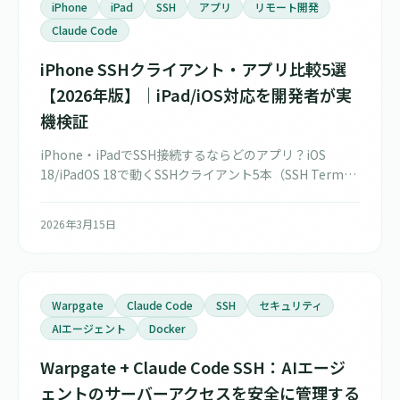
iPhone
iPad
SSH
アプリ
リモート開発
Claude Code
iPhone SSHクライアント・アプリ比較5選
【2026年版】｜iPad/iOS対応を開発者が実
機検証
iPhone・iPadでSSH接続するならどのアプリ？iOS
18/iPadOS 18で動くSSHクライアント5本（SSH Term・
Termius・Blink Shell・Prompt 3・a-Shell）を日本語
IME・2ペイン・バックグラウンド接続維持の観点で実機
2026年3月15日
比較。自作SSHアプリ開発者が選び方まで解説します。
Warpgate
Claude Code
SSH
セキュリティ
AIエージェント
Docker
Warpgate + Claude Code SSH：AIエージ
ェントのサーバーアクセスを安全に管理する