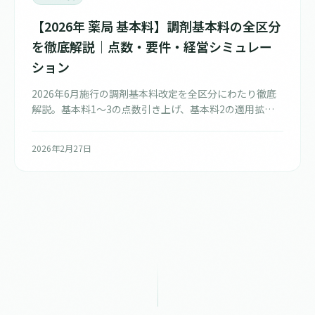
【2026年 薬局 基本料】調剤基本料の全区分
を徹底解説｜点数・要件・経営シミュレー
ション
2026年6月施行の調剤基本料改定を全区分にわたり徹底
解説。基本料1〜3の点数引き上げ、基本料2の適用拡
大、立地依存減算（-15点）の新設、特別調剤基本料A・
Bの要件、地域支援・医薬品供給対応体制加算との関
2026年2月27日
係、薬局タイプ別の収益シミュレーションまで網羅的に
まとめました。