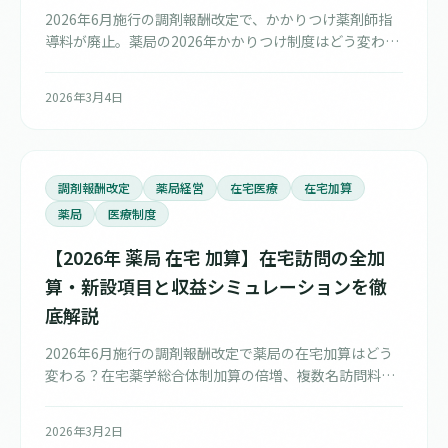
2026年6月施行の調剤報酬改定で、かかりつけ薬剤師指
導料が廃止。薬局の2026年かかりつけ制度はどう変わ
る？服薬管理指導料への統合、フォローアップ加算50
点・訪問加算230点の算定要件、患者シナリオ別の収入
2026年3月4日
シミュレーション、実務対応チェックリストまで徹底解
説。
調剤報酬改定
薬局経営
在宅医療
在宅加算
薬局
医療制度
【2026年 薬局 在宅 加算】在宅訪問の全加
算・新設項目と収益シミュレーションを徹
底解説
2026年6月施行の調剤報酬改定で薬局の在宅加算はどう
変わる？在宅薬学総合体制加算の倍増、複数名訪問料
300点・医師同時指導料150点の新設、算定間隔の撤廃、
無菌製剤処理加算の拡大まで、具体的な収益シミュレー
2026年3月2日
ションと在宅参入ロードマップ付きで徹底解説します。