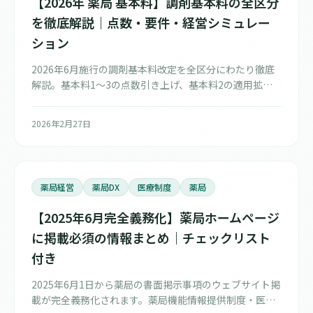
【2026年 薬局 基本料】調剤基本料の全区分
を徹底解説｜点数・要件・経営シミュレー
ション
2026年6月施行の調剤基本料改定を全区分にわたり徹底
解説。基本料1〜3の点数引き上げ、基本料2の適用拡
大、立地依存減算（-15点）の新設、特別調剤基本料A・
Bの要件、地域支援・医薬品供給対応体制加算との関
2026年2月27日
係、薬局タイプ別の収益シミュレーションまで網羅的に
まとめました。
薬局経営
薬局DX
医療制度
薬局
【2025年6月完全義務化】薬局ホームページ
に掲載必須の情報まとめ｜チェックリスト
付き
2025年6月1日から薬局の書面掲示事項のウェブサイト掲
載が完全義務化されます。薬局機能情報提供制度・医療