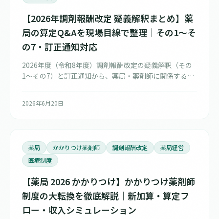
【2026年調剤報酬改定 疑義解釈まとめ】薬
局の算定Q&Aを現場目線で整理｜その1〜そ
の7・訂正通知対応
2026年度（令和8年度）調剤報酬改定の疑義解釈（その
1〜その7）と訂正通知から、薬局・薬剤師に関係する
Q&Aをテーマ別に整理。地域支援・医薬品供給対応体制
加算、門前薬局等立地依存減算、残薬調整・有害事象等
2026年6月20日
防止加算、かかりつけ薬剤師フォローアップ加算など、
現場で迷いやすい算定の論点を管理薬剤師の視点で解説
します。
薬局
かかりつけ薬剤師
調剤報酬改定
薬局経営
医療制度
【薬局 2026 かかりつけ】かかりつけ薬剤師
制度の大転換を徹底解説｜新加算・算定フ
ロー・収入シミュレーション