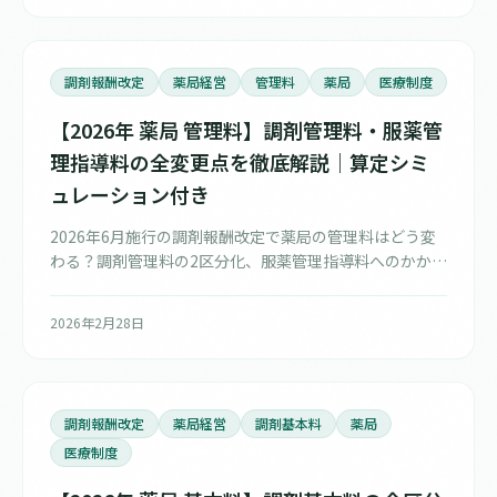
調剤報酬改定
薬局経営
管理料
薬局
医療制度
【2026年 薬局 管理料】調剤管理料・服薬管
理指導料の全変更点を徹底解説｜算定シミ
ュレーション付き
2026年6月施行の調剤報酬改定で薬局の管理料はどう変
わる？調剤管理料の2区分化、服薬管理指導料へのかかり
つけ薬剤師統合、薬学的有害事象等防止加算の新設、在
宅管理料の拡充まで、具体的な算定シミュレーションと
2026年2月28日
ともに徹底解説します。
調剤報酬改定
薬局経営
調剤基本料
薬局
医療制度