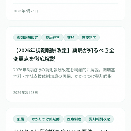
DX推進体制整備加算・広告規制まで、薬局責任者が押さ
えるべきWeb公開情報を網羅的に解説します。
2026年2月25日
調剤報酬改定
薬局経営
薬局
医療制度
【2026年調剤報酬改定】薬局が知るべき全
変更点を徹底解説
2026年6月施行の調剤報酬改定を網羅的に解説。調剤基
本料・地域支援体制加算の再編、かかりつけ薬剤師指導
料の廃止と新体系、医療DX対応、在宅業務の充実まで、
薬局経営に直結するポイントをわかりやすくまとめまし
2026年2月23日
た。
薬局
かかりつけ薬剤師
医療制度
調剤報酬改定